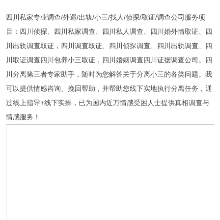
四川私家专业调查/外遇/出轨/小三/找人/侦探/取证/调查公司服务项
目：
四川
侦探、
四川
私家调查、
四川
私人调查、
四川
婚外情取证、
四
川
出轨调查取证，
四川
调查取证、
四川
侦探调查、
四川
出轨调查、
四
川
取证调查
四川
包养小三取证，
四川
婚姻调查
四川
证据调查公司。
四
川
分离第三者专家助手，随时为您解答关于分离小三的各类问题。我
可以提供情感咨询、挽回帮助，并帮助您线下实地执行分离任务，通
过线上指导+线下实操，已为国内近万情感受困人士提供真相调查与
情感服务！