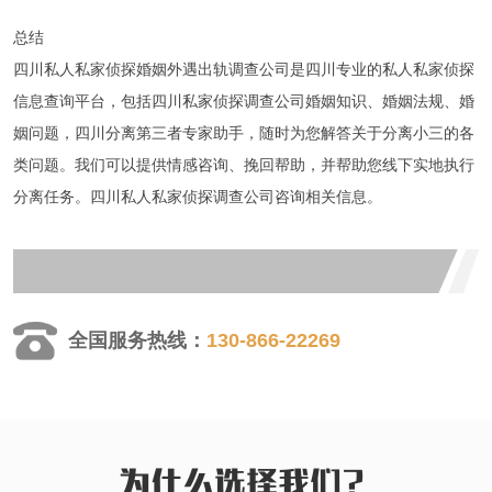
总结
四川私人私家侦探
婚姻外遇出轨调查公司是
四川
专业的私人私家侦探
信息查询平台，包括
四川私家侦探
调查公司婚姻知识、婚姻法规、婚
姻问题，
四川分离第三者专家助手，随时为您解答关于分离小三的各
类问题。我们可以提供情感咨询、挽回帮助，并帮助您线下实地执行
分离任务。
四川私人私家
侦探
调查公司咨询相关信息。
130-866-22269
全国服务热线：
服务项目：
四川
侦探、
四川
侦探公司、
四川
私家调查、
四川
私人调查、
四川
婚外情取证、
四川
取证调查、
四川
出轨调查，
四川
分离第三者专
为什么选择我们？
家，随时为您解答关于分离小三的各类问题。我可以提供情感咨询、挽